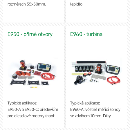
rozměrech 55x50mm.
lepidlo
baleno po 10 ks (cena za 1
balení)
E950 - přímé otvory
E960 - turbína
Typické aplikace:
Typické aplikace:
E950-A a E950-C: především
E960-A: včetně měřící sondy
pro dieselové motory (např.
se zdvihem 10mm. Díky
ložiska klikových a
posuvnému ramenu je možné
vačkových hřídelí),
provádět měření v různých