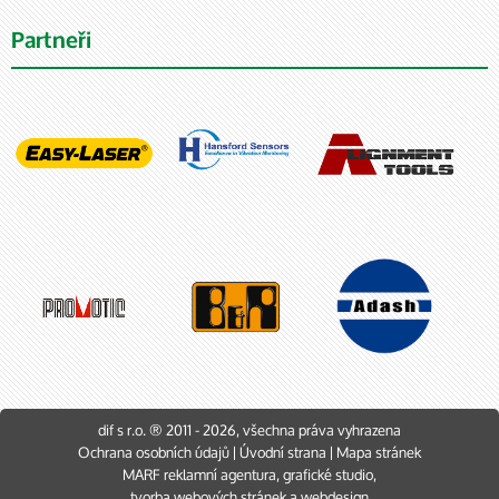
řemenic
Partneři
dif s r.o. ® 2011 - 2026, všechna práva vyhrazena
Ochrana osobních údajů
|
Úvodní strana
|
Mapa stránek
MARF
reklamní agentura
,
grafické studio
,
tvorba webových stránek
a
webdesign