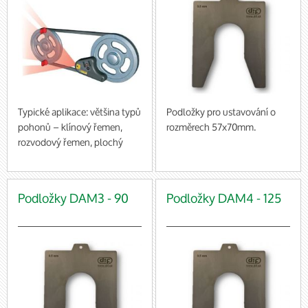
Typické aplikace: většina typů
Podložky pro ustavování o
pohonů – klínový řemen,
rozměrech 57x70mm.
rozvodový řemen, plochý
pásový řemen a řetězové
baleno po 10 ks (cena za 1
pohony
balení)
Podložky DAM3 - 90
Podložky DAM4 - 125