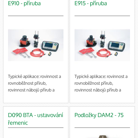
E910 - příruba
E915 - příruba
Typické aplikace: rovinnost a
Typické aplikace: rovinnost a
rovnoběžnost přírub,
rovnoběžnost přírub,
rovinnost nábojů přírub a
rovinnost nábojů přírub a
základů
základů,
Za použití příslušenství:
Za použití příslušenství:
rovnoběžnost přírub pro
rovnoběžnost přírub pro
D090 BTA - ustavování
Podložky DAM2 - 75
věžové soustavy, rovinnost
věžové soustavy, rovinnost
řemenic
přírub pro vrtulové turbíny
přírub pro vrtulové turbíny