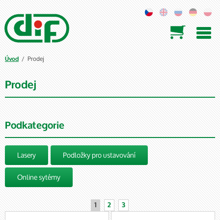

/ Prodej
Úvod
Prodej
Podkategorie
Lasery
Podložky pro ustavování
Online sytémy
1
2
3