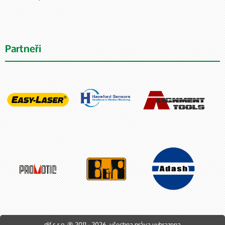
Partneři
dif s r.o. ® 2011 - 2026, všechna práva vyhrazena