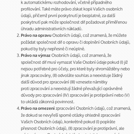
k automatickému rozhodování, včetně případného
profilování. Také máte právo získat kopii Vašich osobních
údajů, přičemž první poskytnutí je bezplatné, za další
poskytnutí pak může společnost dif požadovat přiměřenou
úhradu administrativních nákladů.
Osobních údajů, což znamená, že můžete
Právo na opravu
požádat společnost dif o opravu či doplnění Osobních údajů,
pokud by byly nepřesné či neúplné.
Osobních údajů, což znamená, že
Právo na výmaz
společnost dif musí vymazat Vaše Osobní údaje pokud (I) již
nejsou potřebné pro účely, pro které byly shromážděny nebo
jinak zpracovány, (II) odvoláte souhlas a neexistuje žádný
další důvod pro zpracování (III) vznesete námitky
proti zpracování a neexistují žádné převažující oprávněné
důvody pro zpracování (IV) zpracování je protiprávní nebo (V)
to ukládá zákonná povinnost.
zpracování Osobních údajů, což znamená,
Právo na omezení
že dokud se nevyřeší sporné otázky ohledně zpracování
Vašich Osobních údajů, konkrétně pokud (I) popíráte
přesnost Osobních údajů, (II) zpracování je protiprávní, ale