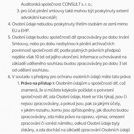
Auditorská společnost CONSULT s. r. o.;
pro účel plnění smlouvy také mohou být poskytnuty externí
advokátní kanceláři;
Osobní údaje nebudou poskytnuty třetím osobám ze zemí mimo
EU a EHP.
Osobní údaje budou společností dif zpracovávány po dobu trvání
Smlouvy, nebo po dobu nezbytnou k plnění archivačních
povinností společnosti dif, podle platných právních předpisů
nejdéle však 10 let od jejího ukončení. Informace uchovávané na
základě uděleného souhlasu budou zpracovávány po dobu 3 let
od udělení souhlasu.
V souladu s předpisy pro ochranu osobních údajů máte tato práva:
k Osobním údajům u společnosti dif, což
Právo na přístup
znamená, že si můžete kdykoliv požádat o potvrzení
společnosti
dif, zda Osobní údaje, které se Vás týkají, jsou či
nejsou zpracovávány, a pokud jsou, pak za jakými účely,
v jakém rozsahu, komu jsou zpřístupněny, jak dlouho budou
zpracovávány, zda máte právo na opravu, výmaz, omezení
zpracování či vznést námitku, odkud Osobní údaje byly
získány, a zda dochází na základě zpracování Osobních údajů