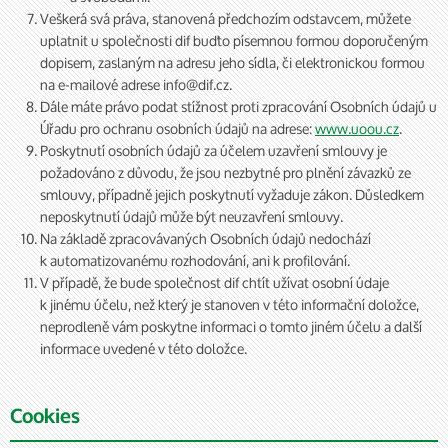
Veškerá svá práva, stanovená předchozím odstavcem, můžete
uplatnit u společnosti dif buďto písemnou formou doporučeným
dopisem, zaslaným na adresu jeho sídla, či elektronickou formou
na e-mailové adrese info@dif.cz.
Dále máte právo podat stížnost proti zpracování Osobních údajů u
Úřadu pro ochranu osobních údajů na adrese:
www.uoou.cz
.
Poskytnutí osobních údajů za účelem uzavření smlouvy je
požadováno z důvodu, že jsou nezbytné pro plnění závazků ze
smlouvy, případně jejich poskytnutí vyžaduje zákon. Důsledkem
neposkytnutí údajů může být neuzavření smlouvy.
Na základě zpracovávaných Osobních údajů nedochází
k automatizovanému rozhodování, ani k profilování.
V případě, že bude společnost dif chtít užívat osobní údaje
k jinému účelu, než který je stanoven v této informační doložce,
neprodleně vám poskytne informaci o tomto jiném účelu a další
informace uvedené v této doložce.
Cookies