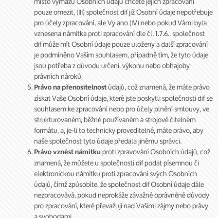
místo výmazu Osobních údajů chcete jejich zpracování
pouze omezit, (III) společnost dif již Osobní údaje nepotřebuje
pro účely zpracování, ale Vy ano (IV) nebo pokud Vámi byla
vznesena námitka proti zpracování dle čl. 1.7.6., společnost
dif může mít Osobní údaje pouze uloženy a další zpracování
je podmíněno Vaším souhlasem, případně tím, že tyto údaje
jsou potřeba z důvodu určení, výkonu nebo obhajoby
právních nároků,
údajů, což znamená, že máte právo
Právo na přenositelnost
získat Vaše Osobní údaje, které jste poskytli společnosti dif se
souhlasem ke zpracování nebo pro účely plnění smlouvy, ve
strukturovaném, běžně používaném a strojově čitelném
formátu, a, je-li to technicky proveditelné, máte právo, aby
naše společnost tyto údaje předala jinému správci.
proti zpravování Osobních údajů, což
Právo vznést námitku
znamená, že můžete u společnosti dif podat písemnou či
elektronickou námitku proti zpracování svých Osobních
údajů, čímž způsobíte, že společnost dif Osobní údaje dále
nezpracovává, pokud neprokáže závažné oprávněné důvody
pro zpracování, které převažují nad Vašimi zájmy nebo právy
a svobodami.