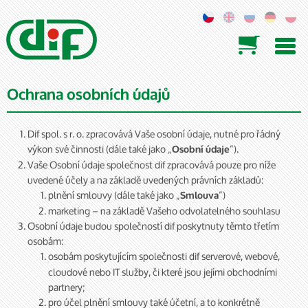

Ochrana osobních údajů
Dif spol. s r. o. zpracovává Vaše osobní údaje, nutné pro řádný
výkon své činnosti (dále také jako „
“).
Osobní údaje
Vaše Osobní údaje společnost dif zpracovává pouze pro níže
uvedené účely a na základě uvedených právních základů:
plnění smlouvy (dále také jako „
“)
Smlouva
marketing – na základě Vašeho odvolatelného souhlasu
Osobní údaje budou společností dif poskytnuty těmto třetím
osobám:
osobám poskytujícím společnosti dif
serverové, webové,
cloudové nebo IT služby, či které jsou jejími obchodními
partnery;
pro účel plnění smlouvy také účetní, a to konkrétně