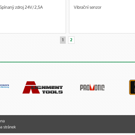
Spínaný zdroj 24V/2,5A
Vibrační senzor
1
2
ena
a stránek