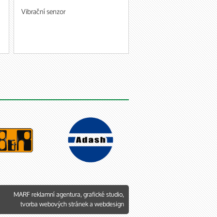
Vibrační senzor
MARF
reklamní agentura
,
grafické studio
,
tvorba webových stránek
a
webdesign