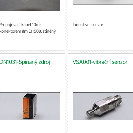
Propojovací kabel 10m s
Induktivní senzor
konektorem ifm E11508, stíněný
DN1031-Spínaný zdroj
VSA001-vibrační senzor