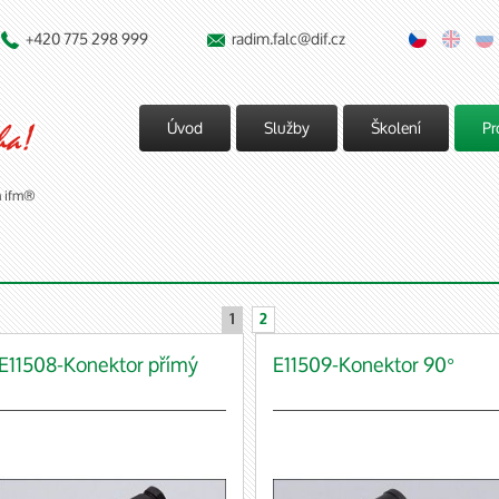
+420 775 298 999
radim.falc@dif.cz


Úvod
Služby
Školení
Pr
m ifm®
1
2
E11508-Konektor přímý
E11509-Konektor 90°