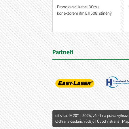
Propojovací kabel 30m s
konektorem ifm E11508, stíněný
Partneři
dif s r.o. ® 2011 - 2026, všechna práva vyhraz
Ochrana osobních údajů
|
Úvodní strana
|
Map