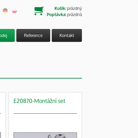
prázdný
Košík:

prázdná
Poptávka:
odej
Reference
Kontakt
E20870-Montážní set