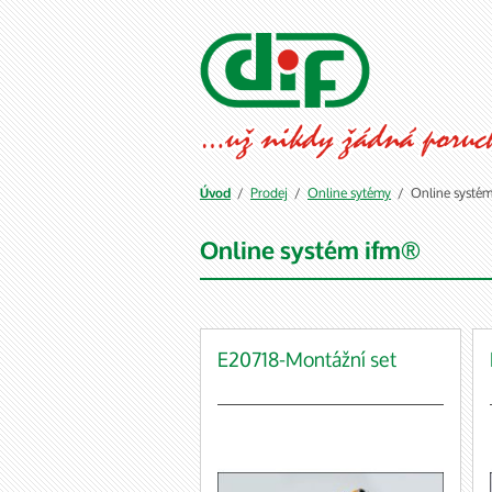
/
Prodej
/
Online sytémy
/ Online systé
Úvod
Online systém ifm®
E20718-Montážní set