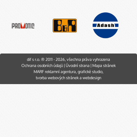
dif s r.o. ® 2011 - 2026, všechna práva vyhrazena
Ochrana osobních údajů
|
Úvodní strana
|
Mapa stránek
MARF
reklamní agentura
,
grafické studio
,
tvorba webových stránek
a
webdesign