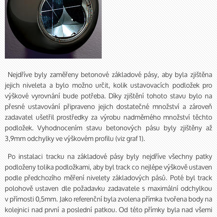
Nejdříve byly zaměřeny betonové základové pásy, aby byla zjištěna
jejich niveleta a bylo možno určit, kolik ustavovacích podložek pro
výškové vyrovnání bude potřeba. Díky zjištění tohoto stavu bylo na
přesné ustavování připraveno jejich dostatečné množství a zároveň
zadavatel ušetřil prostředky za výrobu nadměrného množství těchto
podložek. Vyhodnocením stavu betonových pásu byly zjištěny až
3,9mm odchylky ve výškovém profilu (viz graf 1).
Po instalaci tracku na základové pásy byly nejdříve všechny patky
podloženy tolika podložkami, aby byl track co nejlépe výškově ustaven
podle předchozího měření nivelety základových pásů. Poté byl track
polohově ustaven dle požadavku zadavatele s maximální odchylkou
v přímosti 0,5mm. Jako referenční byla zvolena přímka tvořena body na
kolejnici nad první a poslední patkou. Od této přímky byla nad všemi