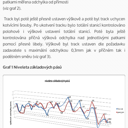
patkami měřena odchylka od přímosti
(viz graf 2).
Track byl poté ještě přesně ustaven výškově a poté byl track uchycen
kotvícími šrouby. Po ukotvení tracku bylo totální stanicí kontrolováno
polohové i výškové ustavení totální stanicí. Poté byla ještě
kontrolována příčná výšková odchylka nad jednotlivými patkami
pomocí přesné libely. Výškově byl track ustaven dle požadavku
zadavatele s maximální odchylkou 0,3mm jak v příčném tak i
podélném směru (viz graf 3).
Graf 1 Niveleta základových pásů