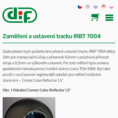

Zaměření a ustavení tracku IRBT 7004
Zadavatelem bylo požadováno přesné ustavení tracku IRBT 7004 délky
20m pro manipulační účely s přesností 0,5mm v polohové přímosti
stroje a 0,3mm ve výškovém ustavení. Pro toto měření byla zvolena
geodetická metoda pomocí totální stanice Leica TDA 5005. Byl také
použit v současnosti nejpřesnější odražeč pro měření totálními
stanicemi – Corner Cube Reflector 1,5“.
Obr. 1 Odražeč Corner Cube Reflector 1,5"