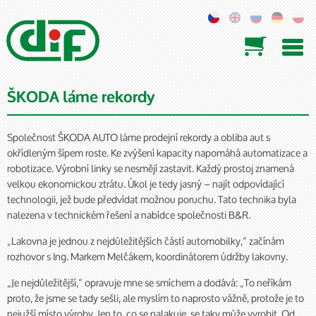

ŠKODA láme rekordy
Společnost ŠKODA AUTO láme prodejní rekordy a obliba aut s
okřídleným šípem roste. Ke zvýšení kapacity napomáhá automatizace a
robotizace. Výrobní linky se nesmějí zastavit. Každý prostoj znamená
velkou ekonomickou ztrátu. Úkol je tedy jasný – najít odpovídající
technologii, jež bude předvídat možnou poruchu. Tato technika byla
nalezena v technickém řešení a nabídce společnosti B&R.
„Lakovna je jednou z nejdůležitějších částí automobilky,“ začínám
rozhovor s Ing. Markem Melčákem, koordinátorem údržby lakovny.
„Je nejdůležitější,“ opravuje mne se smíchem a dodává: „To neříkám
proto, že jsme se tady sešli, ale myslím to naprosto vážně, protože je to
nejužší místo výroby. Jen to, co se nalakuje, se taky může vyrobit. Od