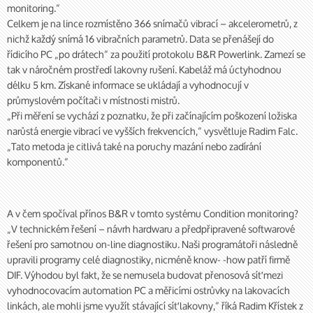
monitoring.“
Celkem je na lince rozmístěno 366 snímačů vibrací – akcelerometrů, z
nichž každý snímá 16 vibračních parametrů. Data se přenášejí do
řídicího PC „po drátech“ za použití protokolu B&R Powerlink. Zamezí se
tak v náročném prostředí lakovny rušení. Kabeláž má úctyhodnou
délku 5 km. Získané informace se ukládají a vyhodnocují v
průmyslovém počítači v místnosti mistrů.
„Při měření se vychází z poznatku, že při začínajícím poškození ložiska
narůstá energie vibrací ve vyšších frekvencích,“ vysvětluje Radim Falc.
„Tato metoda je citlivá také na poruchy mazání nebo zadírání
komponentů.“
A v čem spočíval přínos B&R v tomto systému Condition monitoring?
„V technickém řešení – návrh hardwaru a předpřipravené softwarové
řešení pro samotnou on-line diagnostiku. Naši programátoři následně
upravili programy celé diagnostiky, nicméně know- -how patří firmě
DIF. Výhodou byl fakt, že se nemusela budovat přenosová síť mezi
vyhodnocovacím automation PC a měřicími ostrůvky na lakovacích
linkách, ale mohli jsme využít stávající síť lakovny,“ říká Radim Křístek z