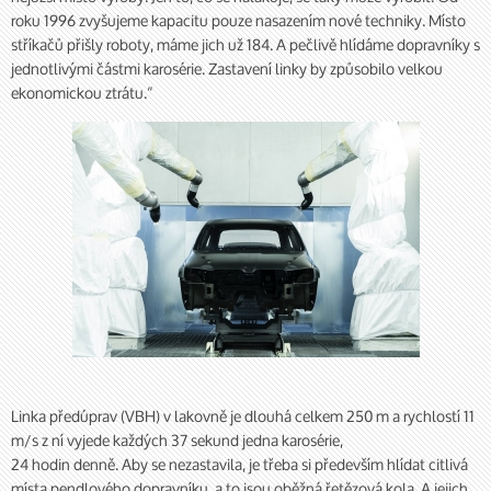
roku 1996 zvyšujeme kapacitu pouze nasazením nové techniky. Místo
stříkačů přišly roboty, máme jich už 184. A pečlivě hlídáme dopravníky s
jednotlivými částmi karosérie. Zastavení linky by způsobilo velkou
ekonomickou ztrátu.“
Linka předúprav (VBH) v lakovně je dlouhá celkem 250 m a rychlostí 11
m/s z ní vyjede každých 37 sekund jedna karosérie,
24 hodin denně. Aby se nezastavila, je třeba si především hlídat citlivá
místa pendlového dopravníku, a to jsou oběžná řetězová kola. A jejich