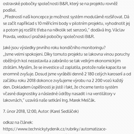
ostravské pobočky společnosti B&R, který se na projektu rovněž
podílel.
„Předností naší koncepce je možnost systém modulárně rozšiřovat. Dá
se začít například s 10 měřicími body v pilotním projektu, vyhodnotit jej
a potom jej rozšířit třeba na několik set senzorů,“ dodává Ing. Václav
Pravda, vedoucí pražské pobočky společnosti B&R.
Jaké jsou výsledky prvního roku kondičního monitoringu?
„Jsme velmi spokojeni. Díky tomuto projektu se lakovna vinou poruchy
oběžných kol nezastavila a zabránilo se tak velkým ekonomickým
ztrátám. Myslím, že se investice už zaplatila, protože naše kapacita se
enormně zvyšuje. Dosud jsme vyráběli denně 2 180 celých karoserií a od
začátku roku 2018 dokonce zvyšujeme výrobu na 2 200 vozů každý
den. Dokladem úspěšnosti je jistě i fakt, že chceme tento systém
včasné diagnostiky a následné údržby nasadit i na ventilátory v
lakovnách,“ uzavírá naše setkání Ing. Marek Melčák.
7. únor 2018, 12:00, Autor: (Karel Sedláček)
odkaz na článek:
https://www.technickytydenik.cz/rubriky/automatizace-