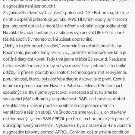
diagnostika není jednoduchá.
Z výběrového řízení vyšla vítězně společnost DIF z Bohumína, která se
na trhu úspěšně prezentuje od roku 1990. Hlavními obory její činnosti
jsou provozní optická a montážní měření a vibrační diagnostika strojů.
Na základě zadání odborníků z lakovny vypracoval DIF řešení, jehož
těžiště spočívá v monitorování ložisek dopravníků.
„Nebylo to jednoduché zadání,“ vzpomíná na začátek projektu Ing.
Radim Falc, jednatel firmy DIF, s. r. o., „protože nízkootáčkové kolo je
obtížné diagnostikovat. Tady trvá jedna otáčka 23 sekund. Realizace
takto rozsáhlého projektu by nebyla možná bez spolupráce techniků
údržby. Ti přinesli podrobnou znalost technologie a míst se zvýšenou
poruchovostí, kterou byla potřeba diagnostikovat jako první. Cenné
informace předali pánové Havelka, Paločko a Medviď. Po hodinách
společných diskusí jsme vypracovali koncepci a přizvali jsme ke
spolupráci ještě odborníky ze společnosti B&R, s níž jsme se už před
několika lety úspěšně podíleli na vibrační diagnostice důlních
ventilátorů a těžních strojů. Ve Škodovce jsme využili jejich otevřený
distribuovaný systém B&R APROL pro řízení technologických procesů
s předpřipravenými řešeními. Výsledkem bylo nasazení on-line vibrační
diagnostiky lakovny pomocí APROL ConMon, což znamená condition