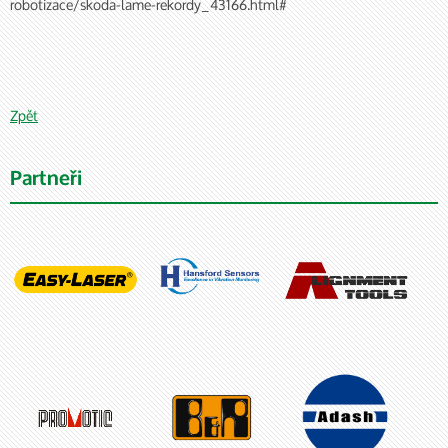
robotizace/skoda-lame-rekordy_43166.html#
Zpět
Partneři