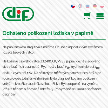

Odhaleno poškození ložiska v papírně
Na papírenském stroji trvale měříme Online diagnostickým systémem
ložiska lisových válců.
Na Ložisku lisového válce 23240CCK/W33 je pravidelně sledováno
více vibračních parametrů. Rychlost vibrací
, zrychlení vibrací
,
v
a
ef
pp
obálka zrychlení
. Na některých měřených parametrech došlo po
env
roce provozu ložiska ke zhoršení. Bylo diagnostikováno poškození
vnějšího kroužku soudečkového ložiska. Byla doporučena výměna
ložiska během plánované odstávky. Po výměně se ukázala správnost
diagnózy.