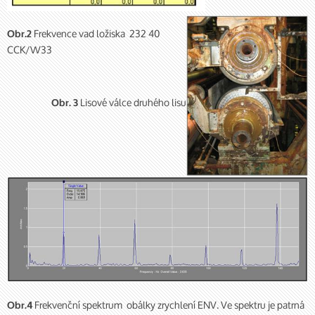
Frekvence vad ložiska 232 40
Obr.2
CCK/W33
Lisové válce druhého lisu
Obr. 3
Frekvenční spektrum obálky zrychlení ENV. Ve spektru je patrná
Obr.4