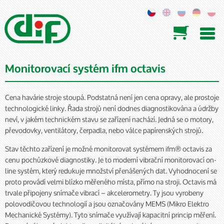

Monitorovací systém ifm octavis
Cena havárie stroje stoupá. Podstatná není jen cena opravy, ale prostoje
technologické linky. Řada strojů není dodnes diagnostikována a údržby
neví, v jakém technickém stavu se zařízení nachází. Jedná se o motory,
převodovky, ventilátory, čerpadla, nebo válce papírenských strojů.
Stav těchto zařízení je možné monitorovat systémem ifm® octavis za
cenu pochůzkové diagnostiky. Je to moderní vibrační monitorovací on-
line systém, který redukuje množství přenášených dat. Vyhodnocení se
proto provádí velmi blízko měřeného místa, přímo na stroji. Octavis má
trvale připojeny snímače vibrací – akcelerometry. Ty jsou vyrobeny
polovodičovou technologií a jsou označovány MEMS (Mikro Elektro
Mechanické Systémy). Tyto snímače využívají kapacitní princip měření.