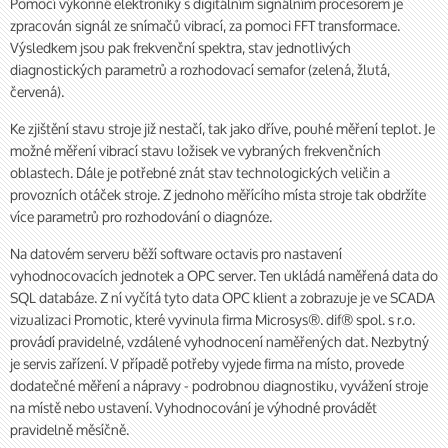
Pomocí výkonné elektroniky s digitálním signálním procesorem je
zpracován signál ze snímačů vibrací, za pomoci FFT transformace.
Výsledkem jsou pak frekvenční spektra, stav jednotlivých
diagnostických parametrů a rozhodovací semafor (zelená, žlutá,
červená).
Ke zjištění stavu stroje již nestačí, tak jako dříve, pouhé měření teplot. Je
možné měření vibrací stavu ložisek ve vybraných frekvenčních
oblastech. Dále je potřebné znát stav technologických veličin a
provozních otáček stroje. Z jednoho měřícího místa stroje tak obdržíte
více parametrů pro rozhodování o diagnóze.
Na datovém serveru běží software octavis pro nastavení
vyhodnocovacích jednotek a OPC server. Ten ukládá naměřená data do
SQL databáze. Z ní vyčítá tyto data OPC klient a zobrazuje je ve SCADA
vizualizaci Promotic, které vyvinula firma Microsys®. dif® spol. s r.o.
provádí pravidelné, vzdálené vyhodnocení naměřených dat. Nezbytný
je servis zařízení. V případě potřeby vyjede firma na místo, provede
dodatečné měření a nápravy - podrobnou diagnostiku, vyvážení stroje
na místě nebo ustavení. Vyhodnocování je výhodné provádět
pravidelně měsíčně.