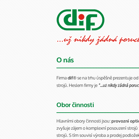
O nás
Firma
se na trhu úspěšně prezentuje od
dif®
strojů. Heslem firmy je
"...už nikdy žádná poru
Obor činnosti
Hlavními obory činnosti jsou:
provozní optic
zvyšuje zájem o komplexní posouzení strojů
strojů. S tím souvisí výroba a prodej podlož