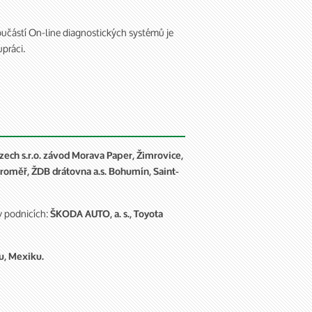
učástí On-line diagnostických systémů je
upráci.
Czech s.r.o. závod Morava Paper, Žimrovice,
Jaroměř, ŽDB drátovna a.s. Bohumín,
Saint-
v podnicích:
ŠKODA AUTO, a. s., Toyota
u, Mexiku.