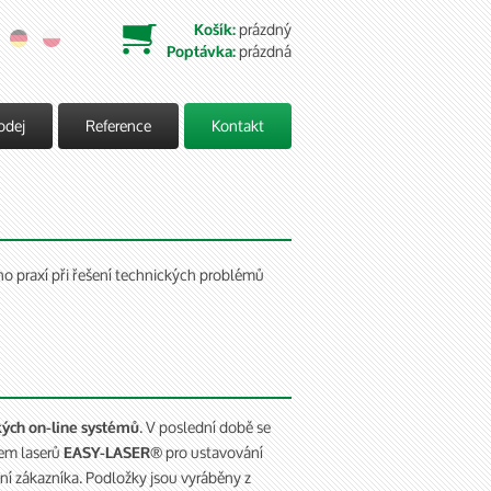
prázdný
Košík:

prázdná
Poptávka:
odej
Reference
Kontakt
o praxí při řešení technických problémů
. V poslední době se
kých on-line systémů
cem laserů
pro ustavování
EASY-LASER®
ání zákazníka. Podložky jsou vyráběny z