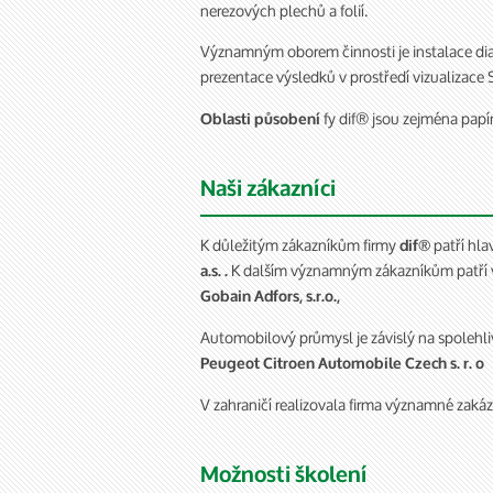
nerezových plechů a folií.
Významným oborem činnosti je instalace di
prezentace výsledků v prostředí vizualizac
fy dif® jsou zejména papír
Oblasti působení
Naši zákazníci
K důležitým zákazníkům firmy
patří hla
dif®
K dalším významným zákazníkům patří v
a.s. .
Gobain Adfors, s.r.o.,
Automobilový průmysl je závislý na spolehli
Peugeot Citroen Automobile Czech s. r. o
V zahraničí realizovala firma významné zaká
Možnosti školení