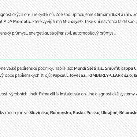
agnostických on-line systémů. Zde spolupracujeme s firmami
So
B
&
R a ifm.
e SCADA
, které vyvíjí firma
. Také s ní navázala fa dif spol
Promotic
Microsys®
enský průmysl, energetika, strojírenství, automobilový průmysl.
vně velké papírenské podniky, například:
Mondi Štětí a.s., Smurfit Kappa 
ýrobce papírenských strojů:
Papcel Litovel a.s., KIMBERLY-CLARK s.r.o. 
vosti výrobních linek. Firma
® instalovala on-line diagnostické systémy 
dif
zky mimo jiné ve
Slovinsku, Rumunsku, Rusku, Polsku, Ukrajině, Bělorusk