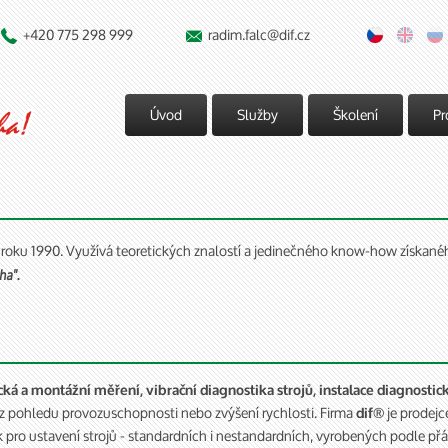
+420 775 298 999
radim.falc@dif.cz


Úvod
Služby
Školení
Pr
 roku 1990. Využívá teoretických znalostí a jedinečného know-how získanéh
cha"
.
ká a montážní měření, vibrační diagnostika strojů, instalace diagnostic
 z pohledu provozuschopnosti nebo zvýšení rychlosti. Firma
je prodej
dif®
ek pro ustavení strojů - standardních i nestandardních, vyrobených podle př