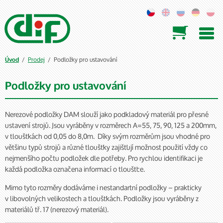

/
Prodej
/ Podložky pro ustavování
Úvod
Podložky pro ustavování
Nerezové podložky DAM slouží jako podkladový materiál pro přesné
ustavení strojů. Jsou vyráběny v rozměrech A=55, 75, 90, 125 a 200mm,
v tloušťkách od 0,05 do 8,0m. Díky svým rozměrům jsou vhodné pro
většinu typů strojů a různé tloušťky zajišťují možnost použití vždy co
nejmenšího počtu podložek dle potřeby. Pro rychlou identifikaci je
každá podložka označena informací o tloušťce.
Mimo tyto rozměry dodáváme i nestandartní podložky – prakticky
v libovolných velikostech a tloušťkách. Podložky jsou vyráběny z
materiálů tř. 17 (nerezový materiál).