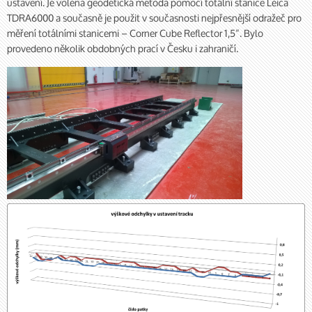
ustavení. Je volena geodetická metoda pomocí totální stanice Leica
TDRA6000 a současně je použit v současnosti nejpřesnější odražeč pro
měření totálními stanicemi – Corner Cube Reflector 1,5“. Bylo
provedeno několik obdobných prací v Česku i zahraničí.