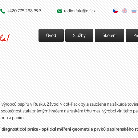
+420 775 298 999
radim.falc@dif.cz


Úvod
Služby
Školení
Pr
h výrobců papíru v Rusku. Závod Nicol-Pack byla založena na základě továr
 společnost stala známým hráčem na ruském trhu mezi výrobci vlnitého pap
onu a papíru.
 diagnostické práce - optická měření geometrie prvků papírenského st