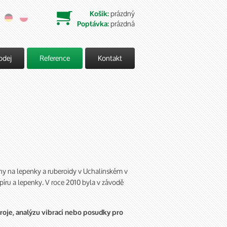
prázdný
Košík:

prázdná
Poptávka:
odej
Reference
Kontakt
ny na lepenky a ruberoidy v Uchalinském v
íru a lepenky. V roce 2010 byla v závodě
roje, analýzu vibrací nebo posudky pro