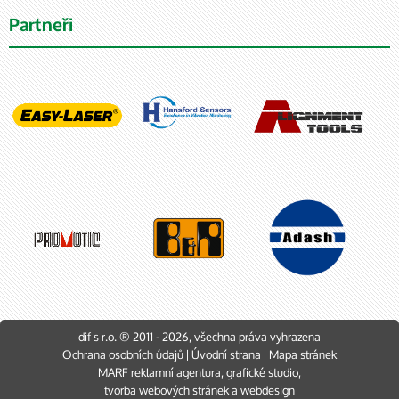
Partneři
dif s r.o. ® 2011 - 2026, všechna práva vyhrazena
Ochrana osobních údajů
|
Úvodní strana
|
Mapa stránek
MARF
reklamní agentura
,
grafické studio
,
tvorba webových stránek
a
webdesign