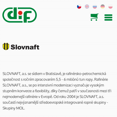

SLOVNAFT, a.s. se sídlem v Bratislavě, je rafinérsko-petrochemická
společnost s ročním zpracovaním 5,5 - 6 miliónů tun ropy. Rafinérie
SLOVNAFT, a.s., se po intenzivní modernizaci vyznačuje vysokým
stupněm konverze a flexibility, díky čemuž patří v současnosti mezi tři
nejmodernejší rafinérie v Evropě. Od roku 2004 je SLOVNAFT, a.s.
součastí nejvýznamější středoevropské integrované ropné skupiny -
Skupiny MOL.