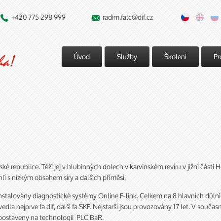
+420 775 298 999
radim.falc@dif.cz


Úvod
Služby
Školení
Pr
ské republice. Těží jej v hlubinných dolech v karvinském revíru v jižní část
hlí s nízkým obsahem síry a dalších příměsí.
talovány diagnostické systémy Online F-link. Celkem na 8 hlavních důlních
edla nejprve fa dif, další fa SKF. Nejstarší jsou provozovány 17 let. V souč
postaveny na technologii PLC BaR.