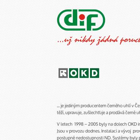
... je jediným producentem černého uhlí v Če
těží, upravuje, zušlechťuje a prodává černé u
V letech 1998 – 2005 byly na dolech OKD ins
Jsou v provozu dodnes. Instalaci a vývoj prov
postupné nedostupnosti ND. Systémy byly 