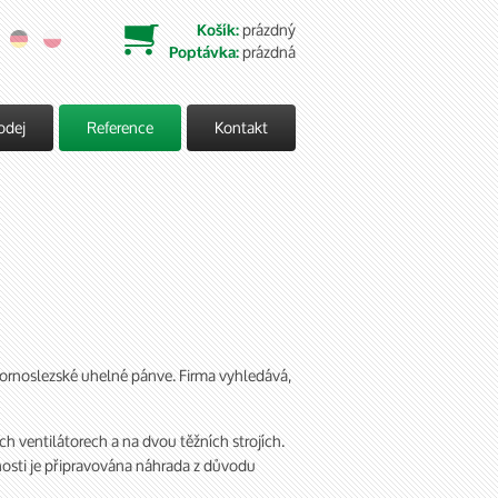
prázdný
Košík:

prázdná
Poptávka:
odej
Reference
Kontakt
i Hornoslezské uhelné pánve. Firma vyhledává,
 ventilátorech a na dvou těžních strojích.
asnosti je připravována náhrada z důvodu