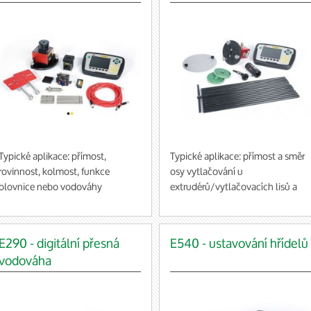
Typické aplikace: přímost,
Typické aplikace: přímost a směr
rovinnost, kolmost, funkce
osy vytlačování u
olovnice nebo vodováhy
extrudérů/vytlačovacích lisů a
Za použití vhodného
hydraulického potrubí
příslušenství: libovolný typ
Za použití vhodného příslušenství
měření (vč. ustavování řemenic
je možné provést libovolný typ
E290 - digitální přesná
E540 - ustavování hřídelů
nebo hřídelí). Zobrazovací
měření (vč. ustavování řemenic
vodováha
jednotka obsahuje všechny měřící
nebo hřídelí). Zobrazovací
programy, které jsou dostupné
jednotka obsahuje všechny měříc
pro systémy Easy-Laser.
programy, které jsou dostupné
pro systémy Easy-Laser.