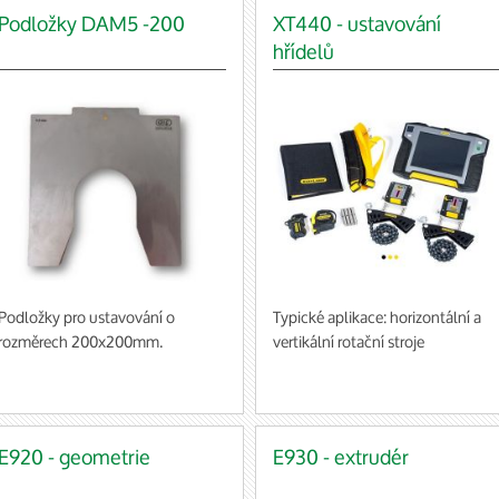
Podložky DAM5 -200
XT440 - ustavování
hřídelů
Podložky pro ustavování o
Typické aplikace: horizontální a
rozměrech 200x200mm.
vertikální rotační stroje
baleno po 10 ks (cena za 1 balení)
E920 - geometrie
E930 - extrudér