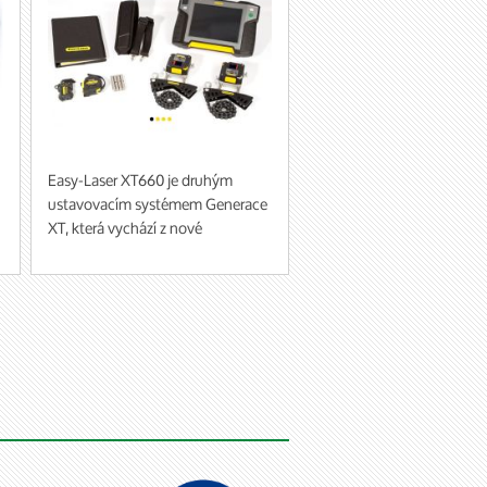
Easy-Laser XT660 je druhým
ustavovacím systémem Generace
XT, která vychází z nové
technologie využití více
platforem. Nyní si můžete zobrazit
data na celé řadě přenosných
přístrojů, což Vám dává volnost
při výběru nejvhodnější varianty
během ustavovacích prací.
Jednoduše si stáhnete zdarma
naši aplikaci Easy-Laser XT
Alignment a budete mít k
dispozici veškeré potřebné měřící