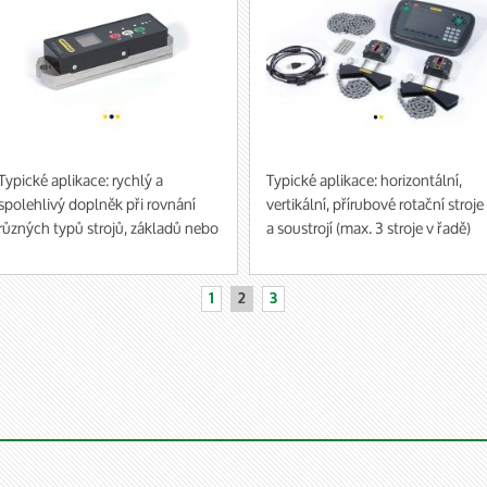
Typické aplikace: rychlý a
Typické aplikace: horizontální,
spolehlivý doplněk při rovnání
vertikální, přírubové rotační stroje
různých typů strojů, základů nebo
a soustrojí (max. 3 stroje v řadě)
válců
Za použití příslušenství:
ustavování řemenic nebo měření
vibrací
1
2
3