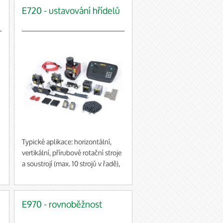
E720 - ustavování hřídelů
Typické aplikace: horizontální,
vertikální, přírubové rotační stroje
a soustrojí (max. 10 strojů v řadě),
geometrická měření: rovinnosti
plochy a přírub, přímost, směr
pohybu vřetene a měření
E970 - rovnoběžnost
kolmosti např. u obráběcích strojů
za použití příslušenství: kardanové