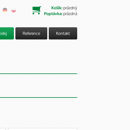
prázdný
Košík:

prázdná
Poptávka:
odej
Reference
Kontakt