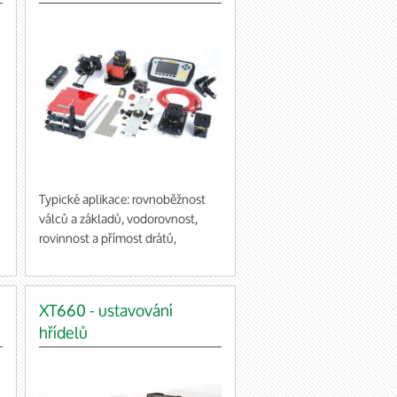
stroje, ustavování řemenic, měření
vibrací, další geometrické funkce
dostupné v případě dokoupení
potřebného příslušenství
Typické aplikace: rovnoběžnost
válců a základů, vodorovnost,
rovinnost a přímost drátů,
rovinnost základů a přímost válců
Za použití příslušenství:
ustavování hřídelí nebo řemenic
XT660 - ustavování
hřídelů
í