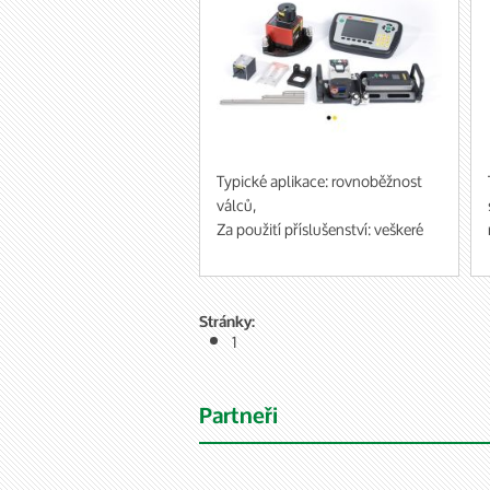
programy, které jsou dostupné
pro systémy Easy-Laser.
Typické aplikace: rovnoběžnost
válců,
Za použití příslušenství: veškeré
další geometrické funkce,
ustavování hřídelí a řemenic
Stránky:
1
Partneři