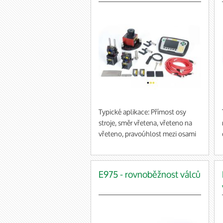
Typické aplikace: Přímost osy
stroje, směr vřetena, vřeteno na
vřeteno, pravoúhlost mezi osami
strojů, rovinnost pracovních desek
nebo loží strojů, kontrola vůlí a
celkového stavu ložisek (g)
E975 - rovnoběžnost válců
Za použití vhodného příslušenství
je možné provést libovolný typ
měření (vč. ustavování řemenic
nebo hřídelí). Zobrazovací
jednotka obsahuje všechny měřící