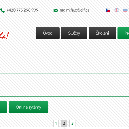
+420 775 298 999
radim.falc@dif.cz


Úvod
Služby
Školení
Pr
Online sytémy
1
2
3