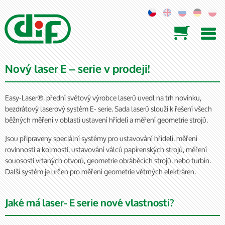

Nový laser E – serie v prodeji!
Easy-Laser®, přední světový výrobce laserů uvedl na trh novinku,
bezdrátový laserový systém E- serie. Sada laserů slouží k řešení všech
běžných měření v oblasti ustavení hřídelí a měření geometrie strojů.
Jsou připraveny speciální systémy pro ustavování hřídelí, měření
rovinnosti a kolmosti, ustavování válců papírenských strojů, měření
souososti vrtaných otvorů, geometrie obráběcích strojů, nebo turbín.
Další systém je určen pro měření geometrie větrných elektráren.
Jaké má laser- E serie nové vlastnosti?