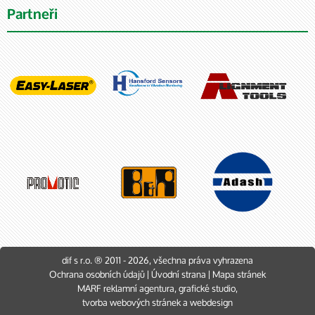
Partneři
dif s r.o. ® 2011 - 2026, všechna práva vyhrazena
Ochrana osobních údajů
|
Úvodní strana
|
Mapa stránek
MARF
reklamní agentura
,
grafické studio
,
tvorba webových stránek
a
webdesign