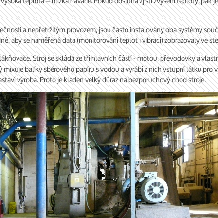
vysoká teplota – blízká havárie. Pokud obsluha zjistí zvýšení teploty, pak 
nosti a nepřetržitým provozem, jsou často instalovány oba systémy součas
, aby se naměřená data (monitorování teplot i vibrací) zobrazovaly ve ste
kňovače. Stroj se skládá ze tří hlavních částí - motou, převodovky a vlastn
ý mixuje balíky sběrového papíru s vodou a vyrábí z nich vstupní látku pro v
 zastaví výroba. Proto je kladen velký důraz na bezporuchový chod stroje.