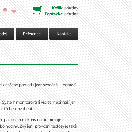
prázdný
Košík:

prázdná
Poptávka:
odej
Reference
Kontakt
ověď z našeho pohledu jednoznačná - pomocí
y. Systém monitorování vibrací nepřináší jen
opotřebení ozubení.
ím parametrem, který nás informuje o
ebo hodiny. Zvýšení provozní teploty je také