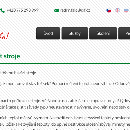
+420 775 298 999
radim.falc@dif.cz


Úvod
Služby
Školení
Pr
 stroje
těžkou havárií stroje.
a: Jak monitorovat stav ložisek? Pomocí měření teplot, nebo vibrací? Odp
ormaci o poškození stroje. Většinou je dostatek času na opravu - dny až týdn
možné také zjistit závady typu neustavenost, nevývaha, uvolnění nebo stav 
ch teplot má svůj význam. Na rozdíl od vibrací je zvýšení teploty posledn
e u ložiska ke zvýšení teploty, do úplné destrukce uložení zbývají minuty n