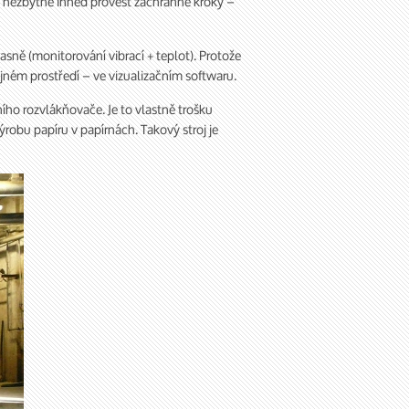
je nezbytné ihned provést záchranné kroky –
ně (monitorování vibrací + teplot). Protože
jném prostředí – ve vizualizačním softwaru.
ího rozvlákňovače. Je to vlastně trošku
ýrobu papíru v papírnách. Takový stroj je