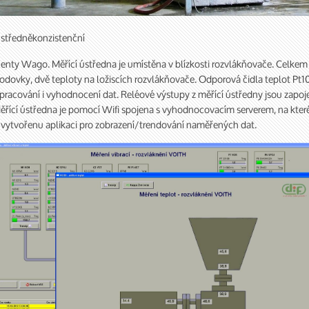
 středněkonzistenční
ty Wago. Měřící ústředna je umístěna v blízkosti rozvlákňovače. Celkem 
odovky, dvě teploty na ložiscích rozvlákňovače. Odporová čidla teplot Pt
zpracování i vyhodnocení dat. Reléové výstupy z měřící ústředny jsou zapoj
ěřící ústředna je pomocí Wifi spojena s vyhodnocovacím serverem, na kter
vytvořenu aplikaci pro zobrazení/trendování naměřených dat.