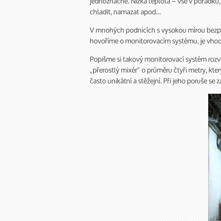
jednoznačné. Nízká teplota – vše v pořádku, 
chladit, namazat apod…
V mnohých podnicích s vysokou mírou bezpeč
hovoříme o monitorovacím systému, je vhodné
Popišme si takový monitorovací systém rozvlá
„přerostlý mixér“ o průměru čtyři metry, kter
často unikátní a stěžejní. Při jeho poruše se